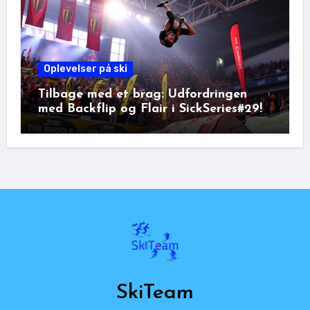
Oplevelser på ski
Tilbage med et brag: Udfordringen
med Backflip og Flair i SickSeries#29!
SkiTeam