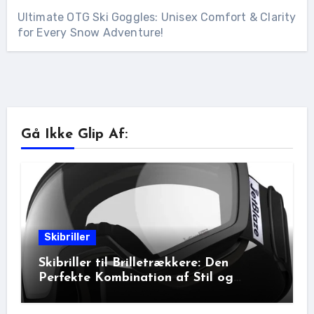
Ultimate OTG Ski Goggles: Unisex Comfort & Clarity
for Every Snow Adventure!
Gå Ikke Glip Af:
Skibriller
Skibriller til Brilletrækkere: Den
Perfekte Kombination af Stil og
Beskyttelse