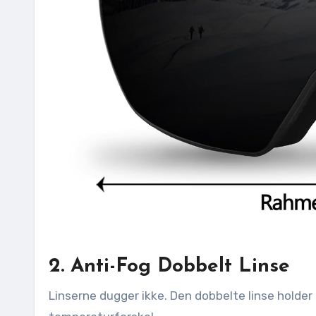
2. Anti-Fog Dobbelt Linse
Linserne dugger ikke. Den dobbelte linse holder 