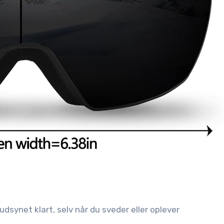
udsynet klart, selv når du sveder eller oplever