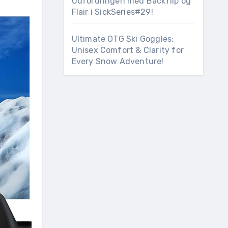
Udfordringen med Backflip og
Flair i SickSeries#29!
Ultimate OTG Ski Goggles:
Unisex Comfort & Clarity for
Every Snow Adventure!