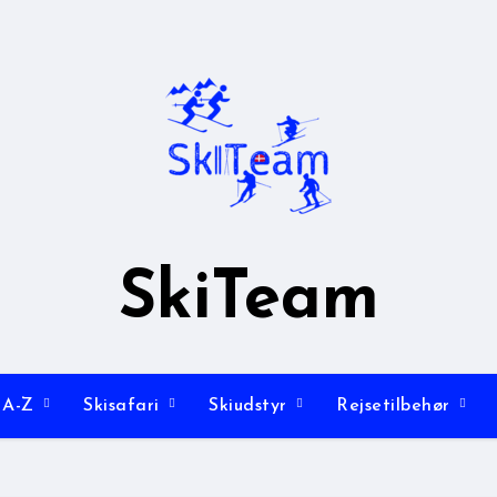
SkiTeam
 A-Z
Skisafari
Skiudstyr
Rejsetilbehør