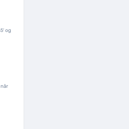
5′ og
 når