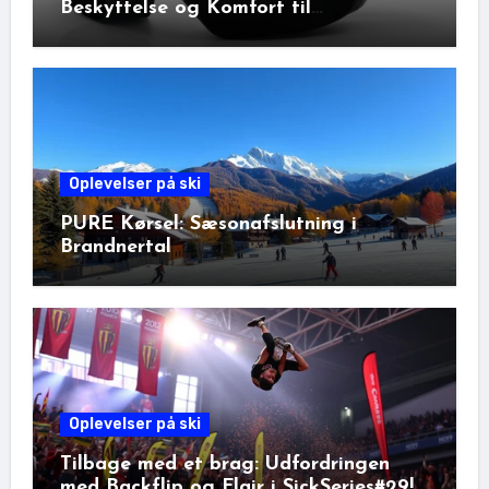
Beskyttelse og Komfort til
Vinteraktiviteter
Oplevelser på ski
PURE Kørsel: Sæsonafslutning i
Brandnertal
Oplevelser på ski
Tilbage med et brag: Udfordringen
med Backflip og Flair i SickSeries#29!