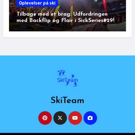
Oplevelser på ski
Tilbage med et brag: Udfordringen
med Backflip og Flair i SickSeries#29!
SkiTeam