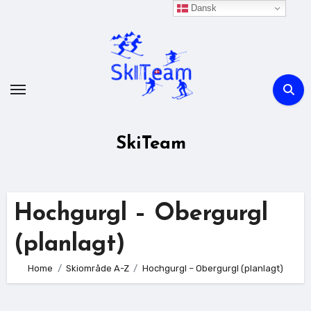
Skip
Dansk
to
content
SkiTeam
Hochgurgl – Obergurgl
(planlagt)
Home
Skiområde A-Z
Hochgurgl – Obergurgl (planlagt)