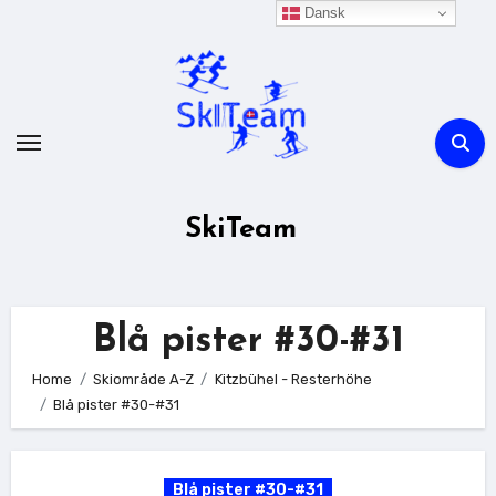
Skip
Dansk
to
content
SkiTeam
Blå pister #30-#31
Home
Skiområde A-Z
Kitzbühel - Resterhöhe
Blå pister #30-#31
Blå pister #30-#31