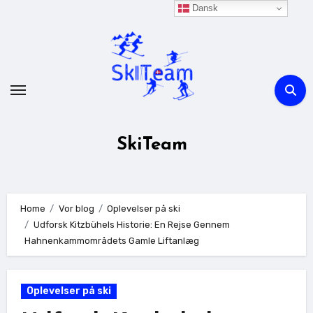
Skip
Dansk
to
content
SkiTeam
Home
Vor blog
Oplevelser på ski
Udforsk Kitzbühels Historie: En Rejse Gennem
Hahnenkammområdets Gamle Liftanlæg
Oplevelser på ski