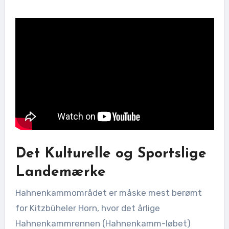
Det Kulturelle og Sportslige
Landemærke
Hahnenkammområdet er måske mest berømt
for Kitzbüheler Horn, hvor det årlige
Hahnenkammrennen (Hahnenkamm-løbet)