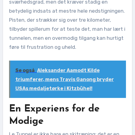
sværhedsgrad, men det kræver stadig en
betydelig indsats at mestre hele nedstigningen.
Pisten, der strækker sig over tre kilometer,
tilbyder spillerum for at teste det, man har lært i
tunnelen, men en overmodig tilgang kan hurtigt
føre til frustration og uheld.
Se også
Aleksander Aamodt Kilde
triumferer, mens Travis Ganong bryder
USAs medaljetørke i Kitzbühel!
En Experiens for de
Modige
Le Tunnel er ikke bare en skitræning; det er en