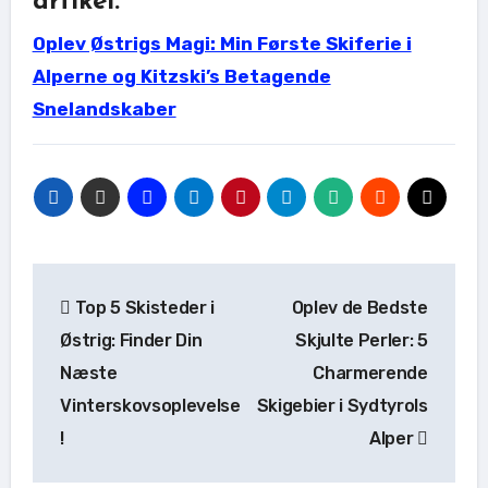
artikel:
Oplev Østrigs Magi: Min Første Skiferie i
Alperne og Kitzski’s Betagende
Snelandskaber
Indlægsnavigation
Top 5 Skisteder i
Oplev de Bedste
Østrig: Finder Din
Skjulte Perler: 5
Næste
Charmerende
Vinterskovsoplevelse
Skigebier i Sydtyrols
!
Alper