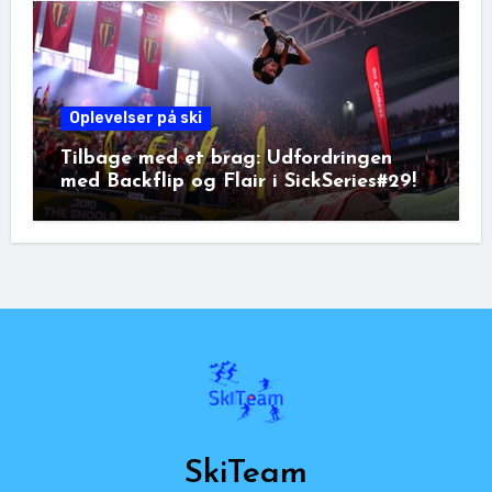
Oplevelser på ski
Tilbage med et brag: Udfordringen
med Backflip og Flair i SickSeries#29!
SkiTeam