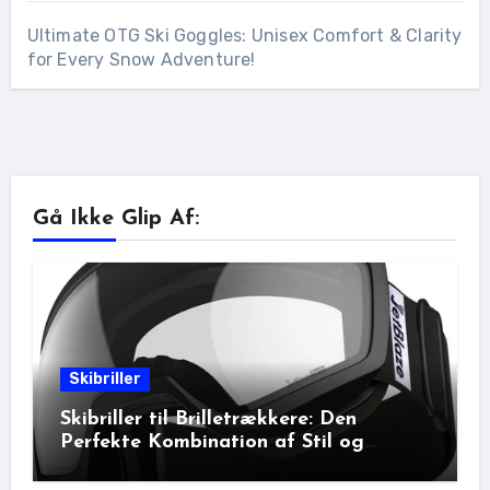
Ultimate OTG Ski Goggles: Unisex Comfort & Clarity
for Every Snow Adventure!
Gå Ikke Glip Af:
Skibriller
Skibriller til Brilletrækkere: Den
Perfekte Kombination af Stil og
Beskyttelse