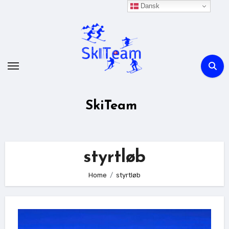
Skip
Dansk
to
content
SkiTeam
styrtløb
Home
styrtløb