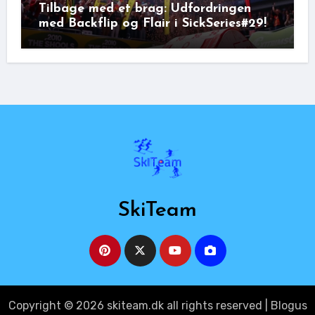
Tilbage med et brag: Udfordringen
med Backflip og Flair i SickSeries#29!
SkiTeam
Copyright © 2026 skiteam.dk all rights reserved
|
Blogus