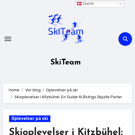
Skip
Dansk
to
content
SkiTeam
Home
Vor blog
Oplevelser på ski
Skioplevelser i Kitzbühel: En Guide til Østrigs Skjulte Perler
Oplevelser på ski
Skioplevelser i Kitzbühel: