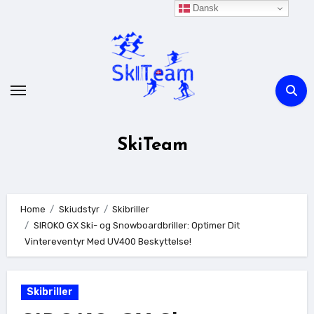
Skip
Dansk
to
content
SkiTeam
Home
Skiudstyr
Skibriller
SIROKO GX Ski- og Snowboardbriller: Optimer Dit
Vintereventyr Med UV400 Beskyttelse!
Skibriller