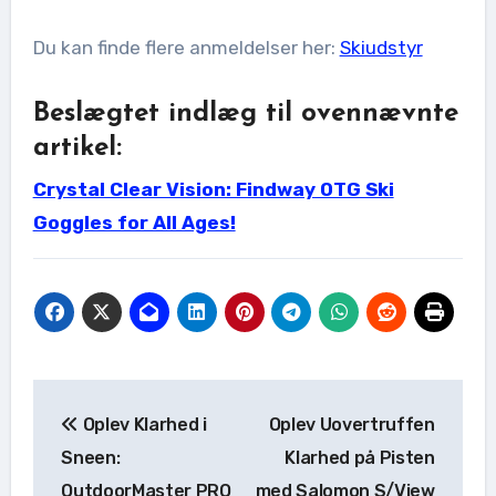
Du kan finde flere anmeldelser her:
Skiudstyr
Beslægtet indlæg til ovennævnte
artikel:
Crystal Clear Vision: Findway OTG Ski
Goggles for All Ages!
Indlægsnavigation
Oplev Klarhed i
Oplev Uovertruffen
Sneen:
Klarhed på Pisten
OutdoorMaster PRO
med Salomon S/View