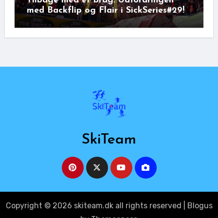
Tilbage med et brag: Udfordringen
med Backflip og Flair i SickSeries#29!
SkiTeam
Copyright © 2026 skiteam.dk all rights reserved
|
Blogus