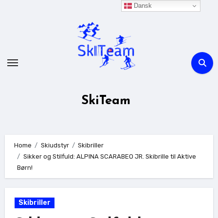
Skip
Dansk
to
content
SkiTeam
Home
Skiudstyr
Skibriller
Sikker og Stilfuld: ALPINA SCARABEO JR. Skibrille til Aktive
Børn!
Skibriller