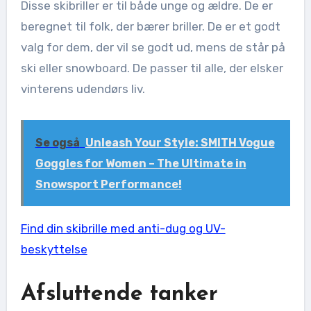
Disse skibriller er til både unge og ældre. De er
beregnet til folk, der bærer briller. De er et godt
valg for dem, der vil se godt ud, mens de står på
ski eller snowboard. De passer til alle, der elsker
vinterens udendørs liv.
Se også
Unleash Your Style: SMITH Vogue
Goggles for Women – The Ultimate in
Snowsport Performance!
Find din skibrille med anti-dug og UV-
beskyttelse
Afsluttende tanker