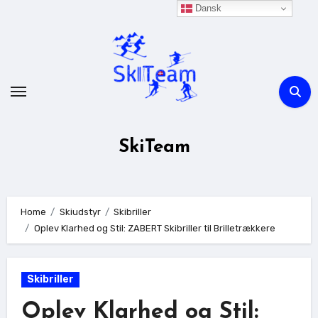
Skip
Dansk
to
content
SkiTeam
Home
Skiudstyr
Skibriller
Oplev Klarhed og Stil: ZABERT Skibriller til Brilletrækkere
Skibriller
Oplev Klarhed og Stil: