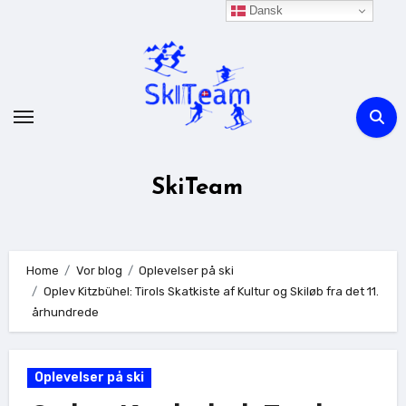
Skip
Dansk
to
content
SkiTeam
Home
Vor blog
Oplevelser på ski
Oplev Kitzbühel: Tirols Skatkiste af Kultur og Skiløb fra det 11.
århundrede
Oplevelser på ski