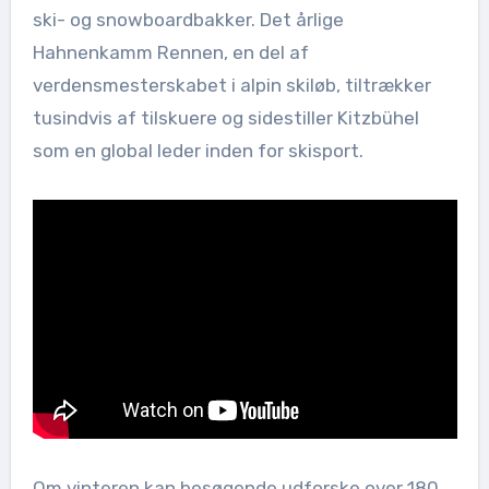
ski- og snowboardbakker. Det årlige
Hahnenkamm Rennen, en del af
verdensmesterskabet i alpin skiløb, tiltrækker
tusindvis af tilskuere og sidestiller Kitzbühel
som en global leder inden for skisport.
Om vinteren kan besøgende udforske over 180