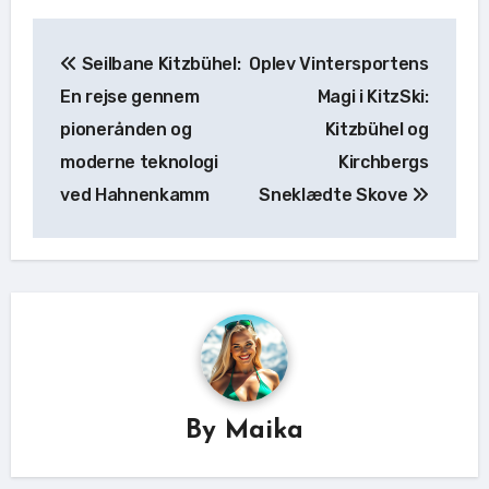
Indlægsnavigation
Seilbane Kitzbühel:
Oplev Vintersportens
En rejse gennem
Magi i KitzSki:
pionerånden og
Kitzbühel og
moderne teknologi
Kirchbergs
ved Hahnenkamm
Sneklædte Skove
By
Maika