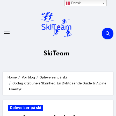
Skip
Dansk
to
content
SkiTeam
Home
Vor blog
Oplevelser på ski
Opdag Kitzbühels Skønhed: En Dybtgående Guide til Alpine
Eventyr
Oplevelser på ski