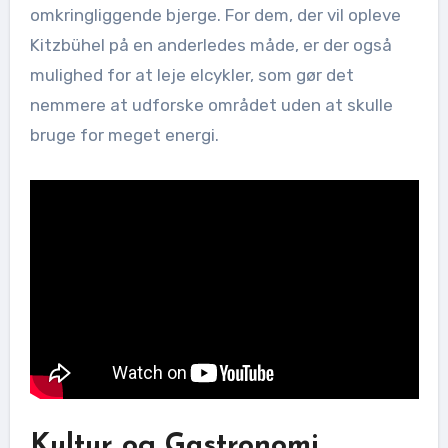
omkringliggende bjerge. For dem, der vil opleve
Kitzbühel på en anderledes måde, er der også
mulighed for at leje elcykler, som gør det
nemmere at udforske området uden at skulle
bruge for meget energi.
Kultur og Gastronomi