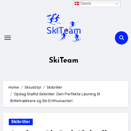
Skip
Dansk
to
content
SkiTeam
Home
Skiudstyr
Skibriller
Opdag GlaRid Skibriller: Den Perfekte Løsning til
Brilletrækkere og Ski Enthusiaster!
Skibriller