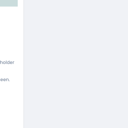
 holder
neen.