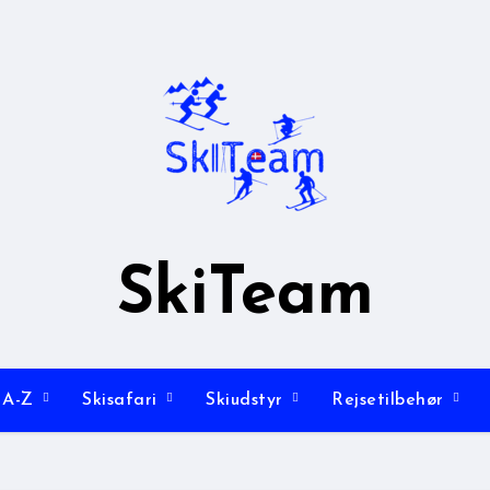
SkiTeam
 A-Z
Skisafari
Skiudstyr
Rejsetilbehør