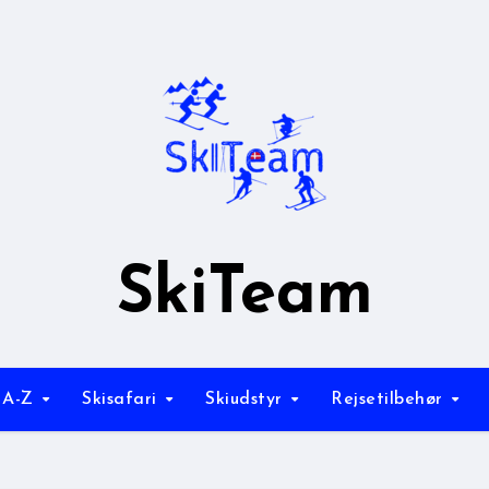
SkiTeam
 A-Z
Skisafari
Skiudstyr
Rejsetilbehør