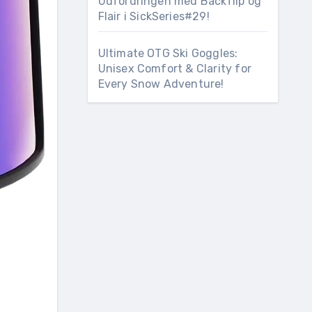
Udfordringen med Backflip og
Flair i SickSeries#29!
Ultimate OTG Ski Goggles:
Unisex Comfort & Clarity for
Every Snow Adventure!