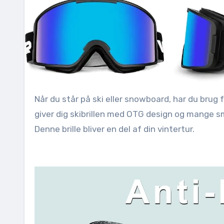
Når du står på ski eller snowboard, har du brug for det rigtige gear. Lys og klart udsyn gør en stor forskel. Vi
giver dig skibrillen med OTG design og mange s
Denne brille bliver en del af din vintertur.