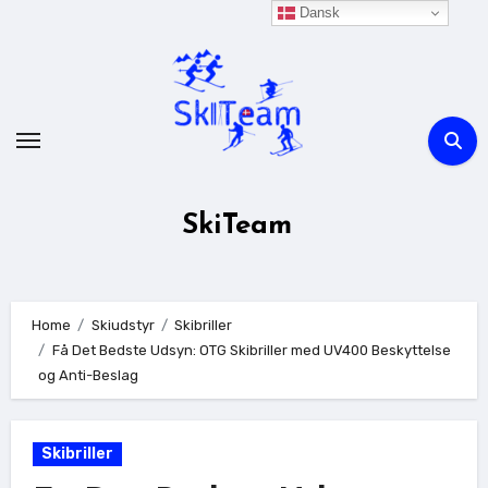
Skip
Dansk
to
content
SkiTeam
Home
Skiudstyr
Skibriller
Få Det Bedste Udsyn: OTG Skibriller med UV400 Beskyttelse
og Anti-Beslag
Skibriller