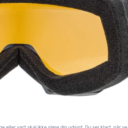
eller vart skal ikke sløre din udsigt. Du ser klart, når ve