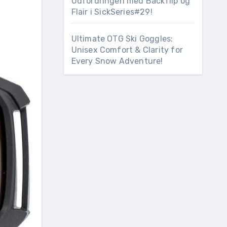
Udfordringen med Backflip og
Flair i SickSeries#29!
Ultimate OTG Ski Goggles:
Unisex Comfort & Clarity for
Every Snow Adventure!