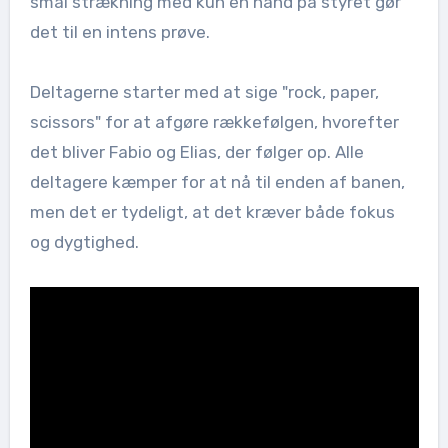
smal strækning med kun én hånd på styret gør
det til en intens prøve.
Deltagerne starter med at sige "rock, paper,
scissors" for at afgøre rækkefølgen, hvorefter
det bliver Fabio og Elias, der følger op. Alle
deltagere kæmper for at nå til enden af banen,
men det er tydeligt, at det kræver både fokus
og dygtighed.