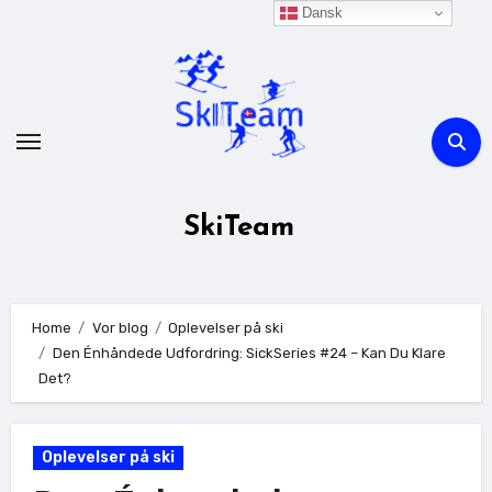
Skip
Dansk
to
content
SkiTeam
Home
Vor blog
Oplevelser på ski
Den Énhåndede Udfordring: SickSeries #24 – Kan Du Klare
Det?
Oplevelser på ski